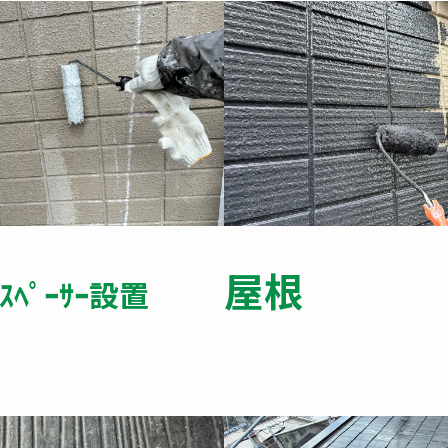
屋根
ｽﾍﾟｰｻｰ設置