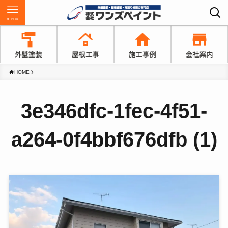
menu
HOME
3e346dfc-1fec-4f51-
a264-0f4bbf676dfb (1)