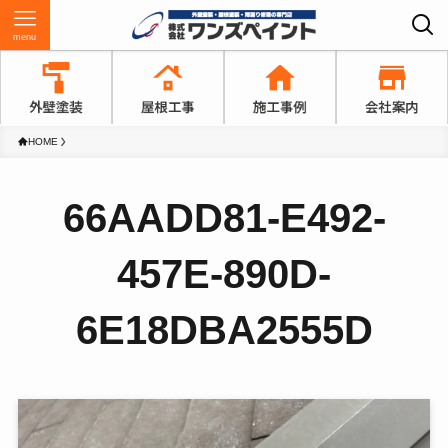
menu
HOME
66AADD81-E492-
457E-890D-
6E18DBA2555D