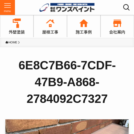
menu
HOME
6E8C7B66-7CDF-
47B9-A868-
2784092C7327