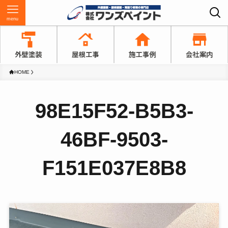
menu
HOME
98E15F52-B5B3-
46BF-9503-
F151E037E8B8