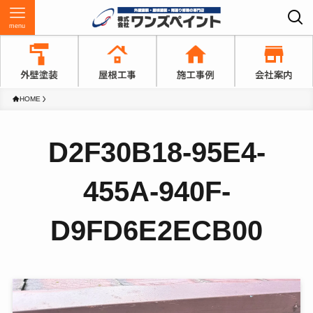
menu
HOME
D2F30B18-95E4-
455A-940F-
D9FD6E2ECB00