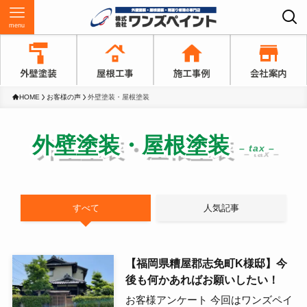
menu
HOME
お客様の声
外壁塗装・屋根塗装
外壁塗装・屋根塗装
– tax –
すべて
人気記事
【福岡県糟屋郡志免町K様邸】今
後も何かあればお願いしたい！
お客様アンケート 今回はワンズペイ